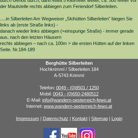
durch Gerlos durch, dann etwa 5 Kilometer weiter, ca. 500 Meter vor
der Mautstelle rechts abbiegen zum Feriendorf Silberleiten.
….in Silberleiten Am Wegweiser „Skihütten Silberleiten" biegen Sie
links ab (erste Straße links) -
danach wieder links abbiegen (=einspurige Straße) - immer gerade
aus, nach den letzten Häusern
rechts abbiegen – nach ca. 100m > die ersten Hütten auf der linken
Seite. Nr.184-189
Berghütte Silberleiten
Hochkrimml / Silberleiten 184
A-5743 Krimml
Telefon:
0049 - (0)8501 / 1250
Mobil:
0043 - (0)650-2480512
E-Mail:
info@wandern-oesterreich-fewo.at
Internet:
www.wandern-oesterreich-fewo.at
Impressum
|
Datenschutz
|
Kontakt
|
Sitemap
|
Login