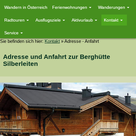
Wandern in Österreich
Ferienwohnungen
Wanderungen
Radtouren
Ausflugsziele
Aktivurlaub
Kontakt
Service
Sie befinden sich hier:
Kontakt
»
Adresse - Anfahrt
Adresse und Anfahrt zur Berghütte
Silberleiten