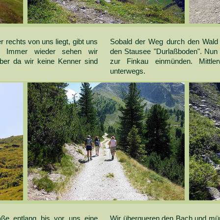
 rechts von uns liegt, gibt uns
Sobald der Weg durch den Wald 
n. Immer wieder sehen wir
den Stausee "Durlaßboden". Nun g
ber da wir keine Kenner sind
zur Finkau einmünden. Mittle
unterwegs.
raße entlang bis vor uns eine
Wir überqueren den Bach und münd