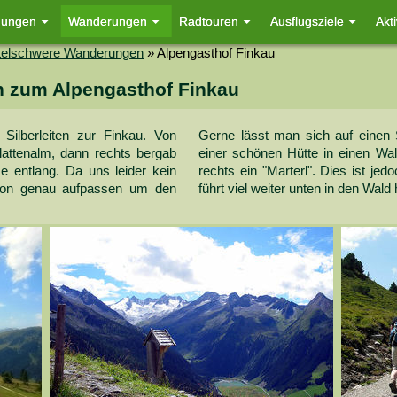
nungen
Wanderungen
Radtouren
Ausflugsziele
Akt
telschwere Wanderungen
»
Alpengasthof Finkau
n zum Alpengasthof Finkau
Silberleiten zur Finkau. Von
Gerne lässt man sich auf einen S
lattenalm, dann rechts bergab
einer schönen Hütte in einen Wa
se entlang. Da uns leider kein
rechts ein "Marterl". Dies ist je
hon genau aufpassen um den
führt viel weiter unten in den Wald 